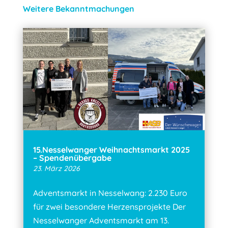
Weitere Bekanntmachungen
15.Nesselwanger Weihnachtsmarkt 2025
– Spendenübergabe
23. März 2026
Adventsmarkt in Nesselwang: 2.230 Euro
für zwei besondere Herzensprojekte Der
Nesselwanger Adventsmarkt am 13.