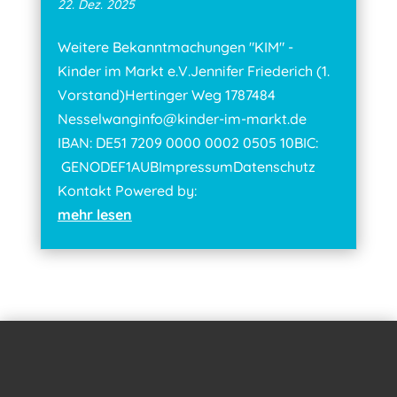
22. Dez. 2025
Weitere Bekanntmachungen "KIM" -
Kinder im Markt e.V.Jennifer Friederich (1.
Vorstand)Hertinger Weg 1787484
Nesselwanginfo@kinder-im-markt.de
IBAN: DE51 7209 0000 0002 0505 10BIC:
GENODEF1AUBImpressumDatenschutz
Kontakt Powered by:
mehr lesen