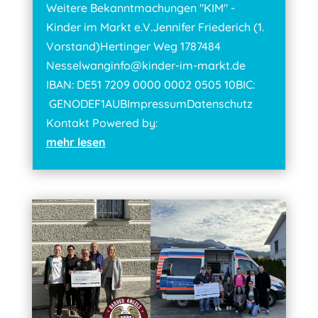
Weitere Bekanntmachungen "KIM" -
Kinder im Markt e.V.Jennifer Friederich (1.
Vorstand)Hertinger Weg 1787484
Nesselwanginfo@kinder-im-markt.de
IBAN: DE51 7209 0000 0002 0505 10BIC:
GENODEF1AUBImpressumDatenschutz
Kontakt Powered by:
mehr lesen