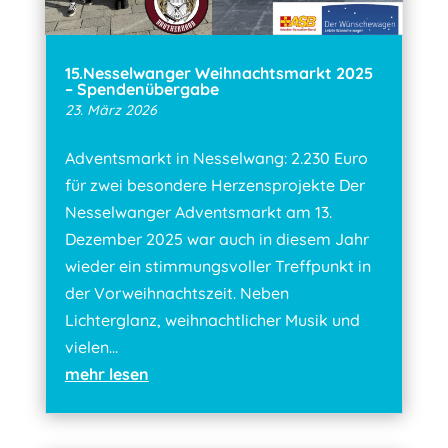
15.Nesselwanger Weihnachtsmarkt 2025
– Spendenübergabe
23. März 2026
Adventsmarkt in Nesselwang: 2.230 Euro
für zwei besondere Herzensprojekte Der
Nesselwanger Adventsmarkt am 13.
Dezember 2025 war auch in diesem Jahr
wieder ein stimmungsvoller Treffpunkt in
der Vorweihnachtszeit. Neben
Lichterglanz, weihnachtlicher Musik und
vielen...
mehr lesen